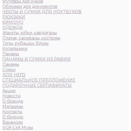
Футляры для очков
Обложки для документов
ЧЕХЛЫ И СУМКИ ДЛЯ НОУТБУКОВ
РЮКЗАКИ
КИМОНО
ОДЕЖДА
Жакеты, юбки, кардиганы
Платья, сарафаны, костюмы
Топы, рубашки, блузы
Купальники
Панамы
ПАНАМЫ И СУМКИ ИЗ РАФИИ
Панамы
Сумки
ДЛЯ НЕГО
СПЕЦИАЛЬНОЕ ПРЕДЛОЖЕНИЕ
ПОДАРОЧНЫЕ СЕРТИФИКАТЫ
Акции
Новости
О бренде
Магазины
Контакты
О бренде
Вакансии
VUA-LYA Музы