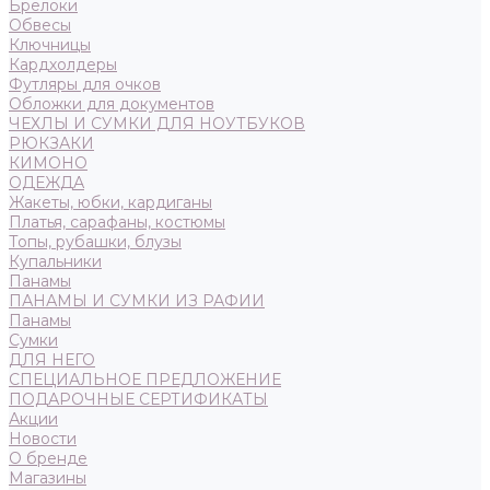
Брелоки
Обвесы
Ключницы
Кардхолдеры
Футляры для очков
Обложки для документов
ЧЕХЛЫ И СУМКИ ДЛЯ НОУТБУКОВ
РЮКЗАКИ
КИМОНО
ОДЕЖДА
Жакеты, юбки, кардиганы
Платья, сарафаны, костюмы
Топы, рубашки, блузы
Купальники
Панамы
ПАНАМЫ И СУМКИ ИЗ РАФИИ
Панамы
Сумки
ДЛЯ НЕГО
СПЕЦИАЛЬНОЕ ПРЕДЛОЖЕНИЕ
ПОДАРОЧНЫЕ СЕРТИФИКАТЫ
Акции
Новости
О бренде
Магазины