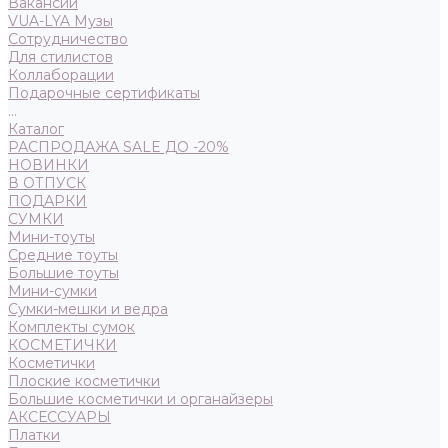
Вакансии
VUA-LYA Музы
Сотрудничество
Для стилистов
Коллаборации
Подарочные сертификаты
...
Каталог
РАСПРОДАЖА SALE ДО -20%
НОВИНКИ
В ОТПУСК
ПОДАРКИ
СУМКИ
Мини-тоуты
Средние тоуты
Большие тоуты
Мини-сумки
Сумки-мешки и ведра
Комплекты сумок
КОСМЕТИЧКИ
Косметички
Плоские косметички
Большие косметички и органайзеры
АКСЕССУАРЫ
Платки