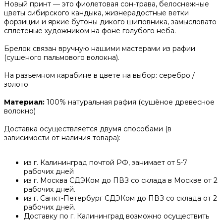
Новый принт — это фиолетовая сон-трава, белоснежные
цветы сибирского кандыка, жизнерадостные ветки
форзиции и яркие бутоны дикого шиповника, замысловато
сплетеные художником на фоне голубого неба.
Брелок связан вручную нашими мастерами из рафии
(сушеного пальмового волокна).
На разъемном карабине в цвете на выбор: серебро /
золото
Материал:
100% натуральная рафия (сушёное древесное
волокно)
Доставка осуществляется двумя способами (в
зависимости от наличия товара):
из г. Калининград почтой РФ, занимает от 5-7
рабочих дней
из г. Москва СДЭКом до ПВЗ со склада в Москве от 2
рабочих дней.
из г. Санкт-Петербург СДЭКом до ПВЗ со склада от 2
рабочих дней.
Доставку по г. Калининград возможно осуществить