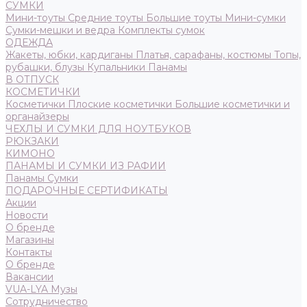
СУМКИ
Мини-тоуты
Средние тоуты
Большие тоуты
Мини-сумки
Сумки-мешки и ведра
Комплекты сумок
ОДЕЖДА
Жакеты, юбки, кардиганы
Платья, сарафаны, костюмы
Топы,
рубашки, блузы
Купальники
Панамы
В ОТПУСК
КОСМЕТИЧКИ
Косметички
Плоские косметички
Большие косметички и
органайзеры
ЧЕХЛЫ И СУМКИ ДЛЯ НОУТБУКОВ
РЮКЗАКИ
КИМОНО
ПАНАМЫ И СУМКИ ИЗ РАФИИ
Панамы
Сумки
ПОДАРОЧНЫЕ СЕРТИФИКАТЫ
Акции
Новости
О бренде
Магазины
Контакты
О бренде
Вакансии
VUA-LYA Музы
Сотрудничество