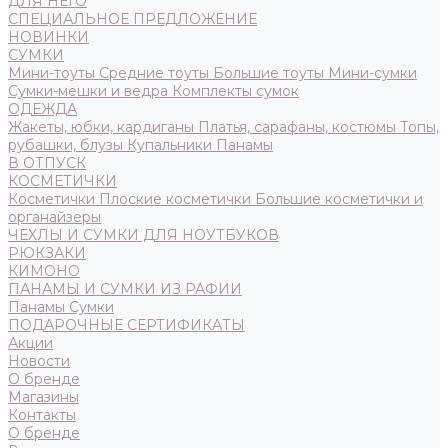
ДЛЯ НЕГО
СПЕЦИАЛЬНОЕ ПРЕДЛОЖЕНИЕ
НОВИНКИ
СУМКИ
Мини-тоуты
Средние тоуты
Большие тоуты
Мини-сумки
Сумки-мешки и ведра
Комплекты сумок
ОДЕЖДА
Жакеты, юбки, кардиганы
Платья, сарафаны, костюмы
Топы,
рубашки, блузы
Купальники
Панамы
В ОТПУСК
КОСМЕТИЧКИ
Косметички
Плоские косметички
Большие косметички и
органайзеры
ЧЕХЛЫ И СУМКИ ДЛЯ НОУТБУКОВ
РЮКЗАКИ
КИМОНО
ПАНАМЫ И СУМКИ ИЗ РАФИИ
Панамы
Сумки
ПОДАРОЧНЫЕ СЕРТИФИКАТЫ
Акции
Новости
О бренде
Магазины
Контакты
О бренде