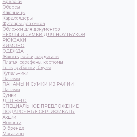
Брелоки
Обвесы
Ключницы
Кардхолдеры
Футляры для очков
Обложки для документов
ЧЕХЛЫ И СУМКИ ДЛЯ НОУТБУКОВ
РЮКЗАКИ
КИМОНО
ОДЕЖДА
Жакеты, юбки, кардиганы
Платья, сарафаны, костюмы
Топы, рубашки, блузы
Купальники
Панамы
ПАНАМЫ И СУМКИ ИЗ РАФИИ
Панамы
Сумки
ДЛЯ НЕГО
СПЕЦИАЛЬНОЕ ПРЕДЛОЖЕНИЕ
ПОДАРОЧНЫЕ СЕРТИФИКАТЫ
Акции
Новости
О бренде
Магазины