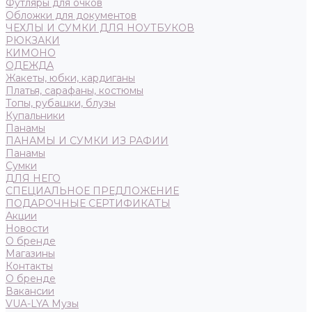
Футляры для очков
Обложки для документов
ЧЕХЛЫ И СУМКИ ДЛЯ НОУТБУКОВ
РЮКЗАКИ
КИМОНО
ОДЕЖДА
Жакеты, юбки, кардиганы
Платья, сарафаны, костюмы
Топы, рубашки, блузы
Купальники
Панамы
ПАНАМЫ И СУМКИ ИЗ РАФИИ
Панамы
Сумки
ДЛЯ НЕГО
СПЕЦИАЛЬНОЕ ПРЕДЛОЖЕНИЕ
ПОДАРОЧНЫЕ СЕРТИФИКАТЫ
Акции
Новости
О бренде
Магазины
Контакты
О бренде
Вакансии
VUA-LYA Музы