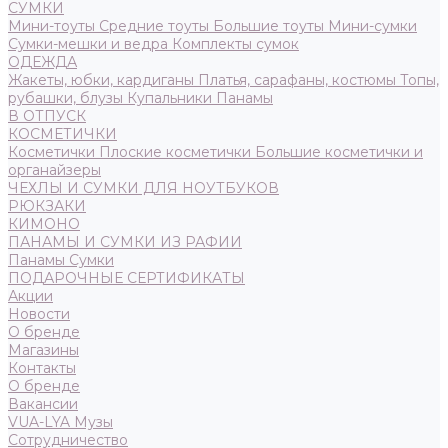
СУМКИ
Мини-тоуты
Средние тоуты
Большие тоуты
Мини-сумки
Сумки-мешки и ведра
Комплекты сумок
ОДЕЖДА
Жакеты, юбки, кардиганы
Платья, сарафаны, костюмы
Топы,
рубашки, блузы
Купальники
Панамы
В ОТПУСК
КОСМЕТИЧКИ
Косметички
Плоские косметички
Большие косметички и
органайзеры
ЧЕХЛЫ И СУМКИ ДЛЯ НОУТБУКОВ
РЮКЗАКИ
КИМОНО
ПАНАМЫ И СУМКИ ИЗ РАФИИ
Панамы
Сумки
ПОДАРОЧНЫЕ СЕРТИФИКАТЫ
Акции
Новости
О бренде
Магазины
Контакты
О бренде
Вакансии
VUA-LYA Музы
Сотрудничество