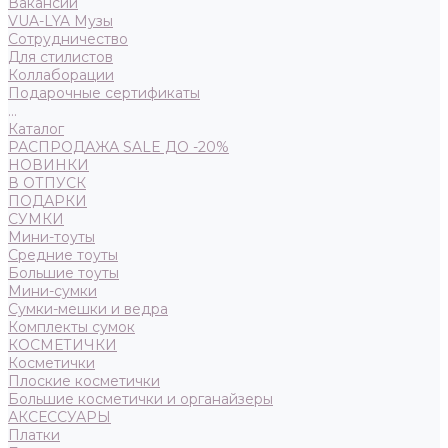
Вакансии
VUA-LYA Музы
Сотрудничество
Для стилистов
Коллаборации
Подарочные сертификаты
...
Каталог
РАСПРОДАЖА SALE ДО -20%
НОВИНКИ
В ОТПУСК
ПОДАРКИ
СУМКИ
Мини-тоуты
Средние тоуты
Большие тоуты
Мини-сумки
Сумки-мешки и ведра
Комплекты сумок
КОСМЕТИЧКИ
Косметички
Плоские косметички
Большие косметички и органайзеры
АКСЕССУАРЫ
Платки