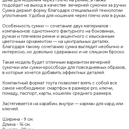
день для ношения через плечо на ремне, а также
подойдет на выход в качестве вечерней сумочки за ручки.
Сумка держит форму благодаря специальной технологии
уплотнения. Удобна для ношения через плечо или в руках.
Особенность сумки — сочетание двух материалов -
компаньонов: однотонного фактурного на боковинах,
ручках и плечевом ремне и акцентного с изысканным
цветочным орнаментом — на центральных деталях.
Благодаря такому сочетанию сумка выглядит необычно и
интересно, но довольно сдержанно и не слишком броско.
Такая модель будет отличным вариантом вечерней
сумочки или сумки-кроссбоди для повседневных образов,
в которые хочется добавить эффектных деталей.
Компактный формат тоута позволяет взять с собой все
самое необходимое: смартфон в размере pro, ключи,
помаду, паспорт, карты, кошелёк среднего размера.
Застёгивается на карабин, внутри — карман для кард или
ключей.
Ширина -
9 см.
Длина -
16 см.