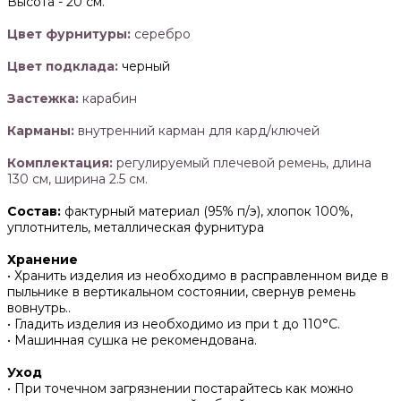
Высота -
20 см.
Цвет фурнитуры:
серебро
Цвет подклада:
черный
Застежка:
карабин
Карманы:
внутренний карман для кард/ключей
Комплектация:
регулируемый плечевой ремень, длина
130 см, ширина 2.5 см.
Состав:
фактурный материал (95% п/э), хлопок 100%,
уплотнитель, металлическая фурнитура
Хранение
• Хранить изделия из необходимо в расправленном виде в
пыльнике в вертикальном состоянии, свернув ремень
вовнутрь..
• ‌Гладить изделия из необходимо из при t до 110°С.
• ‌Машинная сушка не рекомендована.
Уход
• При точечном загрязнении постарайтесь как можно