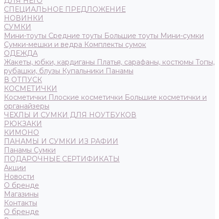
ДЛЯ НЕГО
СПЕЦИАЛЬНОЕ ПРЕДЛОЖЕНИЕ
НОВИНКИ
СУМКИ
Мини-тоуты
Средние тоуты
Большие тоуты
Мини-сумки
Сумки-мешки и ведра
Комплекты сумок
ОДЕЖДА
Жакеты, юбки, кардиганы
Платья, сарафаны, костюмы
Топы,
рубашки, блузы
Купальники
Панамы
В ОТПУСК
КОСМЕТИЧКИ
Косметички
Плоские косметички
Большие косметички и
органайзеры
ЧЕХЛЫ И СУМКИ ДЛЯ НОУТБУКОВ
РЮКЗАКИ
КИМОНО
ПАНАМЫ И СУМКИ ИЗ РАФИИ
Панамы
Сумки
ПОДАРОЧНЫЕ СЕРТИФИКАТЫ
Акции
Новости
О бренде
Магазины
Контакты
О бренде