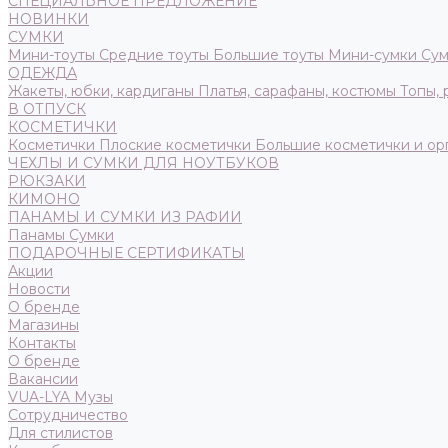
СПЕЦИАЛЬНОЕ ПРЕДЛОЖЕНИЕ
НОВИНКИ
СУМКИ
Мини-тоуты
Средние тоуты
Большие тоуты
Мини-сумки
Сум
ОДЕЖДА
Жакеты, юбки, кардиганы
Платья, сарафаны, костюмы
Топы,
В ОТПУСК
КОСМЕТИЧКИ
Косметички
Плоские косметички
Большие косметички и ор
ЧЕХЛЫ И СУМКИ ДЛЯ НОУТБУКОВ
РЮКЗАКИ
КИМОНО
ПАНАМЫ И СУМКИ ИЗ РАФИИ
Панамы
Сумки
ПОДАРОЧНЫЕ СЕРТИФИКАТЫ
Акции
Новости
О бренде
Магазины
Контакты
О бренде
Вакансии
VUA-LYA Музы
Сотрудничество
Для стилистов