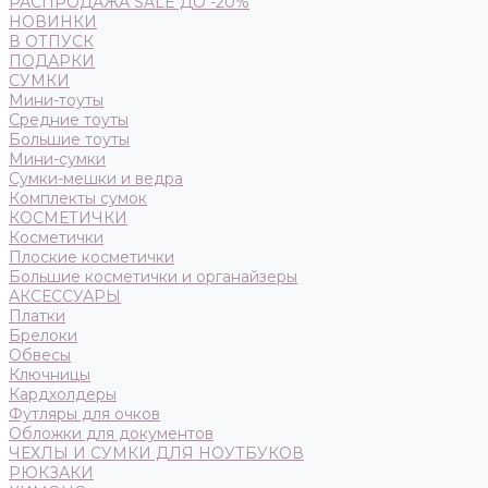
РАСПРОДАЖА SALE ДО -20%
НОВИНКИ
В ОТПУСК
ПОДАРКИ
СУМКИ
Мини-тоуты
Средние тоуты
Большие тоуты
Мини-сумки
Сумки-мешки и ведра
Комплекты сумок
КОСМЕТИЧКИ
Косметички
Плоские косметички
Большие косметички и органайзеры
АКСЕССУАРЫ
Платки
Брелоки
Обвесы
Ключницы
Кардхолдеры
Футляры для очков
Обложки для документов
ЧЕХЛЫ И СУМКИ ДЛЯ НОУТБУКОВ
РЮКЗАКИ