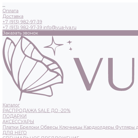
...
Оплата
Доставка
+7 (913) 982-97-39
+7 (913) 982-97-39
info@vua-lya.ru
Заказать звонок
Каталог
РАСПРОДАЖА SALE ДО -20%
ПОДАРКИ
АКСЕССУАРЫ
Платки
Брелоки
Обвесы
Ключницы
Кардхолдеры
Футляры 
ДЛЯ НЕГО