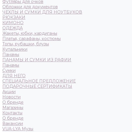
Футляры для очков
Обложки для документов
ЧЕХЛЫ И СУМКИ ДЛЯ НОУТБУКОВ
РЮКЗАКИ
КИМОНО
ОДЕЖДА
Жакеты, юбки, кардиганы
Платья, сарафаны, костюмы
Топы, рубашки, блузы
Купальники
Панамы
ПАНАМЫ И СУМКИ ИЗ РАФИИ
Панамы
Сумки
ДЛЯ НЕГО
СПЕЦИАЛЬНОЕ ПРЕДЛОЖЕНИЕ
ПОДАРОЧНЫЕ СЕРТИФИКАТЫ
Акции
Новости
О бренде
Магазины
Контакты
О бренде
Вакансии
VUA-LYA Музы