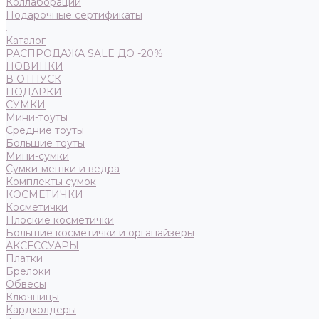
Коллаборации
Подарочные сертификаты
...
Каталог
РАСПРОДАЖА SALE ДО -20%
НОВИНКИ
В ОТПУСК
ПОДАРКИ
СУМКИ
Мини-тоуты
Средние тоуты
Большие тоуты
Мини-сумки
Сумки-мешки и ведра
Комплекты сумок
КОСМЕТИЧКИ
Косметички
Плоские косметички
Большие косметички и органайзеры
АКСЕССУАРЫ
Платки
Брелоки
Обвесы
Ключницы
Кардхолдеры