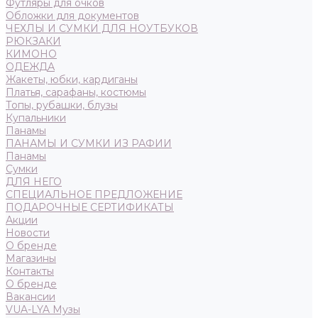
Футляры для очков
Обложки для документов
ЧЕХЛЫ И СУМКИ ДЛЯ НОУТБУКОВ
РЮКЗАКИ
КИМОНО
ОДЕЖДА
Жакеты, юбки, кардиганы
Платья, сарафаны, костюмы
Топы, рубашки, блузы
Купальники
Панамы
ПАНАМЫ И СУМКИ ИЗ РАФИИ
Панамы
Сумки
ДЛЯ НЕГО
СПЕЦИАЛЬНОЕ ПРЕДЛОЖЕНИЕ
ПОДАРОЧНЫЕ СЕРТИФИКАТЫ
Акции
Новости
О бренде
Магазины
Контакты
О бренде
Вакансии
VUA-LYA Музы