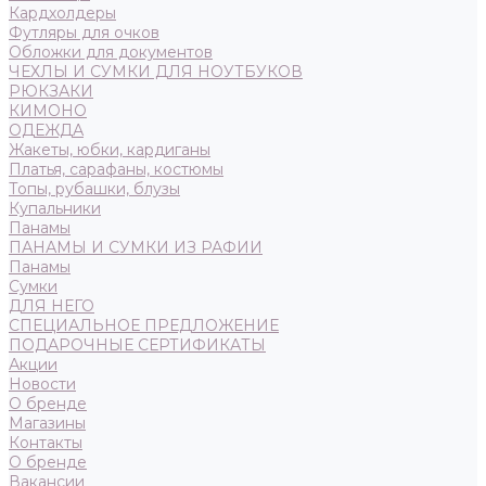
Кардхолдеры
Футляры для очков
Обложки для документов
ЧЕХЛЫ И СУМКИ ДЛЯ НОУТБУКОВ
РЮКЗАКИ
КИМОНО
ОДЕЖДА
Жакеты, юбки, кардиганы
Платья, сарафаны, костюмы
Топы, рубашки, блузы
Купальники
Панамы
ПАНАМЫ И СУМКИ ИЗ РАФИИ
Панамы
Сумки
ДЛЯ НЕГО
СПЕЦИАЛЬНОЕ ПРЕДЛОЖЕНИЕ
ПОДАРОЧНЫЕ СЕРТИФИКАТЫ
Акции
Новости
О бренде
Магазины
Контакты
О бренде
Вакансии