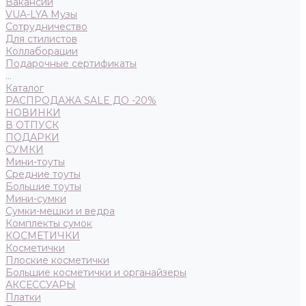
Вакансии
VUA-LYA Музы
Сотрудничество
Для стилистов
Коллаборации
Подарочные сертификаты
...
Каталог
РАСПРОДАЖА SALE ДО -20%
НОВИНКИ
В ОТПУСК
ПОДАРКИ
СУМКИ
Мини-тоуты
Средние тоуты
Большие тоуты
Мини-сумки
Сумки-мешки и ведра
Комплекты сумок
КОСМЕТИЧКИ
Косметички
Плоские косметички
Большие косметички и органайзеры
АКСЕССУАРЫ
Платки