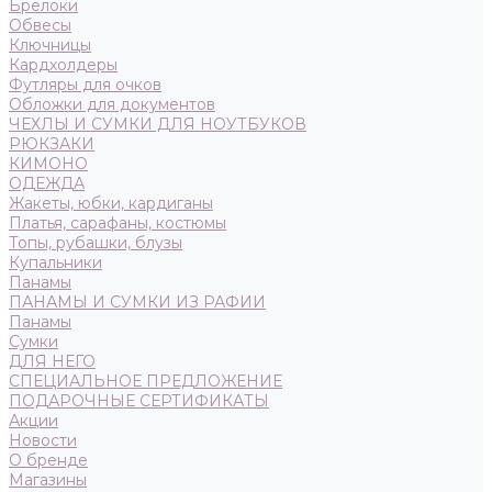
Брелоки
Обвесы
Ключницы
Кардхолдеры
Футляры для очков
Обложки для документов
ЧЕХЛЫ И СУМКИ ДЛЯ НОУТБУКОВ
РЮКЗАКИ
КИМОНО
ОДЕЖДА
Жакеты, юбки, кардиганы
Платья, сарафаны, костюмы
Топы, рубашки, блузы
Купальники
Панамы
ПАНАМЫ И СУМКИ ИЗ РАФИИ
Панамы
Сумки
ДЛЯ НЕГО
СПЕЦИАЛЬНОЕ ПРЕДЛОЖЕНИЕ
ПОДАРОЧНЫЕ СЕРТИФИКАТЫ
Акции
Новости
О бренде
Магазины