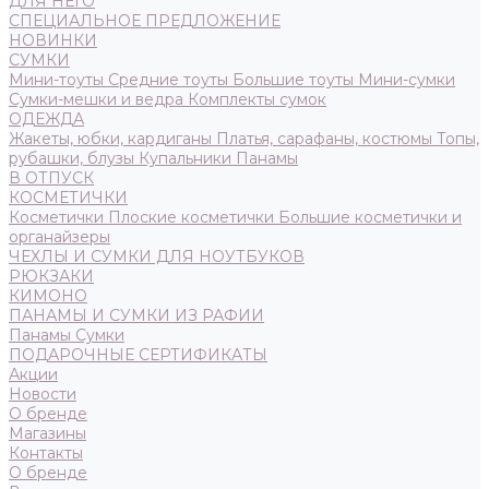
ДЛЯ НЕГО
СПЕЦИАЛЬНОЕ ПРЕДЛОЖЕНИЕ
НОВИНКИ
СУМКИ
Мини-тоуты
Средние тоуты
Большие тоуты
Мини-сумки
Сумки-мешки и ведра
Комплекты сумок
ОДЕЖДА
Жакеты, юбки, кардиганы
Платья, сарафаны, костюмы
Топы,
рубашки, блузы
Купальники
Панамы
В ОТПУСК
КОСМЕТИЧКИ
Косметички
Плоские косметички
Большие косметички и
органайзеры
ЧЕХЛЫ И СУМКИ ДЛЯ НОУТБУКОВ
РЮКЗАКИ
КИМОНО
ПАНАМЫ И СУМКИ ИЗ РАФИИ
Панамы
Сумки
ПОДАРОЧНЫЕ СЕРТИФИКАТЫ
Акции
Новости
О бренде
Магазины
Контакты
О бренде