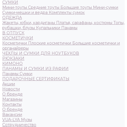
СУМКИ
Мини-тоуты
Средние тоуты
Большие тоуты
Мини-сумки
Сумки-мешки и ведра
Комплекты сумок
ОДЕЖДА
Жакеты, юбки, кардиганы
Платья, сарафаны, костюмы
Топы,
рубашки, блузы
Купальники
Панамы
В ОТПУСК
КОСМЕТИЧКИ
Косметички
Плоские косметички
Большие косметички и
органайзеры
ЧЕХЛЫ И СУМКИ ДЛЯ НОУТБУКОВ
РЮКЗАКИ
КИМОНО
ПАНАМЫ И СУМКИ ИЗ РАФИИ
Панамы
Сумки
ПОДАРОЧНЫЕ СЕРТИФИКАТЫ
Акции
Новости
О бренде
Магазины
Контакты
О бренде
Вакансии
VUA-LYA Музы
Сотрудничество