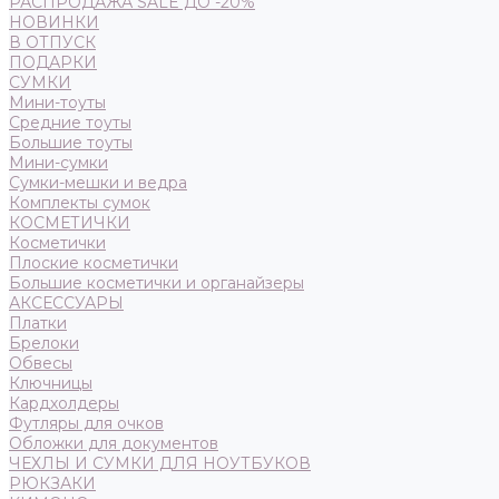
РАСПРОДАЖА SALE ДО -20%
НОВИНКИ
В ОТПУСК
ПОДАРКИ
СУМКИ
Мини-тоуты
Средние тоуты
Большие тоуты
Мини-сумки
Сумки-мешки и ведра
Комплекты сумок
КОСМЕТИЧКИ
Косметички
Плоские косметички
Большие косметички и органайзеры
АКСЕССУАРЫ
Платки
Брелоки
Обвесы
Ключницы
Кардхолдеры
Футляры для очков
Обложки для документов
ЧЕХЛЫ И СУМКИ ДЛЯ НОУТБУКОВ
РЮКЗАКИ