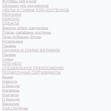
Футляры для очков
Обложки для документов
ЧЕХЛЫ И СУМКИ ДЛЯ НОУТБУКОВ
РЮКЗАКИ
КИМОНО
ОДЕЖДА
Жакеты, юбки, кардиганы
Платья, сарафаны, костюмы
Топы, рубашки, блузы
Купальники
Панамы
ПАНАМЫ И СУМКИ ИЗ РАФИИ
Панамы
Сумки
ДЛЯ НЕГО
СПЕЦИАЛЬНОЕ ПРЕДЛОЖЕНИЕ
ПОДАРОЧНЫЕ СЕРТИФИКАТЫ
Акции
Новости
О бренде
Магазины
Контакты
О бренде
Вакансии
VUA-LYA Музы