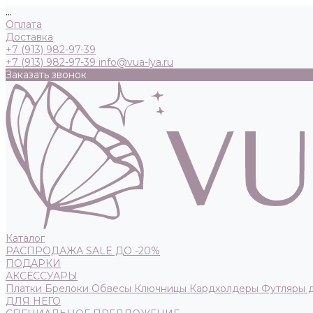
...
Оплата
Доставка
+7 (913) 982-97-39
+7 (913) 982-97-39
info@vua-lya.ru
Заказать звонок
Каталог
РАСПРОДАЖА SALE ДО -20%
ПОДАРКИ
АКСЕССУАРЫ
Платки
Брелоки
Обвесы
Ключницы
Кардхолдеры
Футляры 
ДЛЯ НЕГО