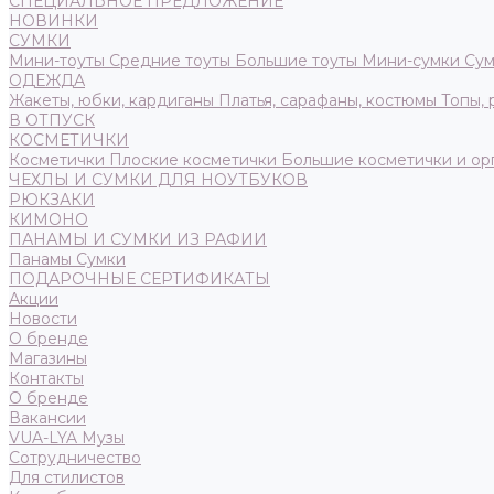
СПЕЦИАЛЬНОЕ ПРЕДЛОЖЕНИЕ
НОВИНКИ
СУМКИ
Мини-тоуты
Средние тоуты
Большие тоуты
Мини-сумки
Сум
ОДЕЖДА
Жакеты, юбки, кардиганы
Платья, сарафаны, костюмы
Топы,
В ОТПУСК
КОСМЕТИЧКИ
Косметички
Плоские косметички
Большие косметички и ор
ЧЕХЛЫ И СУМКИ ДЛЯ НОУТБУКОВ
РЮКЗАКИ
КИМОНО
ПАНАМЫ И СУМКИ ИЗ РАФИИ
Панамы
Сумки
ПОДАРОЧНЫЕ СЕРТИФИКАТЫ
Акции
Новости
О бренде
Магазины
Контакты
О бренде
Вакансии
VUA-LYA Музы
Сотрудничество
Для стилистов