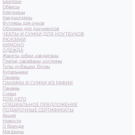
Брелоки
Обвесы
Ключницы
Кардхолдеры
Футляры для очков
Обложки для документов
ЧЕХЛЫ И СУМКИ ДЛЯ НОУТБУКОВ
РЮКЗАКИ
КИМОНО
ОДЕЖДА
Жакеты, юбки, кардиганы
Платья, сарафаны, костюмы
Топы, рубашки, блузы
Купальники
Панамы
ПАНАМЫ И СУМКИ ИЗ РАФИИ
Панамы
Сумки
ДЛЯ НЕГО
СПЕЦИАЛЬНОЕ ПРЕДЛОЖЕНИЕ
ПОДАРОЧНЫЕ СЕРТИФИКАТЫ
Акции
Новости
О бренде
Магазины