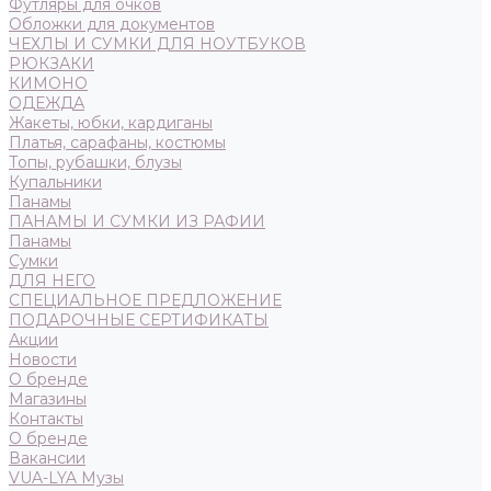
Футляры для очков
Обложки для документов
ЧЕХЛЫ И СУМКИ ДЛЯ НОУТБУКОВ
РЮКЗАКИ
КИМОНО
ОДЕЖДА
Жакеты, юбки, кардиганы
Платья, сарафаны, костюмы
Топы, рубашки, блузы
Купальники
Панамы
ПАНАМЫ И СУМКИ ИЗ РАФИИ
Панамы
Сумки
ДЛЯ НЕГО
СПЕЦИАЛЬНОЕ ПРЕДЛОЖЕНИЕ
ПОДАРОЧНЫЕ СЕРТИФИКАТЫ
Акции
Новости
О бренде
Магазины
Контакты
О бренде
Вакансии
VUA-LYA Музы