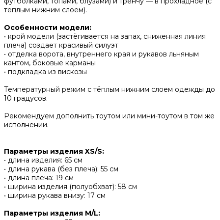
футболками, топами, блузами) и тренчу — в прохладное (с
теплым нижним слоем).
Особенности модели:
• крой модели (застёгивается на запах, сниженная линия
плеча) создает красивый силуэт
• отделка ворота, внутреннего края и рукавов льняным
кантом, боковые карманы
• подкладка из вискозы
Температурный режим с тёплым нижним слоем одежды до
10 градусов.
Рекомендуем дополнить тоутом или мини-тоутом в том же
исполнении.
Параметры изделия XS/S:
• длина изделия: 65 см
• длина рукава (без плеча): 55 см
• длина плеча: 19 см
• ширина изделия (полуобхват): 58 см
• ширина рукава внизу: 17 см
Параметры изделия M/L: