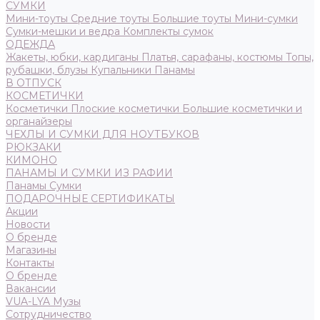
СУМКИ
Мини-тоуты
Средние тоуты
Большие тоуты
Мини-сумки
Сумки-мешки и ведра
Комплекты сумок
ОДЕЖДА
Жакеты, юбки, кардиганы
Платья, сарафаны, костюмы
Топы,
рубашки, блузы
Купальники
Панамы
В ОТПУСК
КОСМЕТИЧКИ
Косметички
Плоские косметички
Большие косметички и
органайзеры
ЧЕХЛЫ И СУМКИ ДЛЯ НОУТБУКОВ
РЮКЗАКИ
КИМОНО
ПАНАМЫ И СУМКИ ИЗ РАФИИ
Панамы
Сумки
ПОДАРОЧНЫЕ СЕРТИФИКАТЫ
Акции
Новости
О бренде
Магазины
Контакты
О бренде
Вакансии
VUA-LYA Музы
Сотрудничество