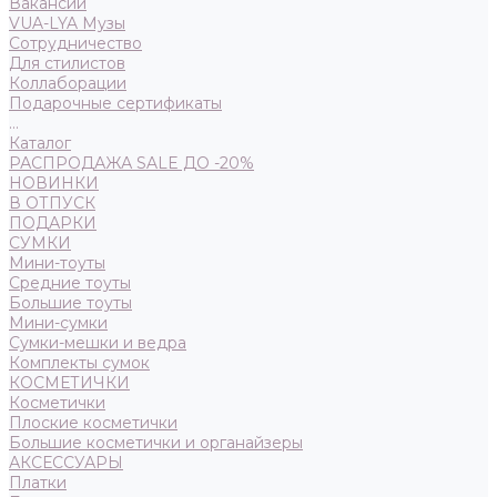
Вакансии
VUA-LYA Музы
Сотрудничество
Для стилистов
Коллаборации
Подарочные сертификаты
...
Каталог
РАСПРОДАЖА SALE ДО -20%
НОВИНКИ
В ОТПУСК
ПОДАРКИ
СУМКИ
Мини-тоуты
Средние тоуты
Большие тоуты
Мини-сумки
Сумки-мешки и ведра
Комплекты сумок
КОСМЕТИЧКИ
Косметички
Плоские косметички
Большие косметички и органайзеры
АКСЕССУАРЫ
Платки