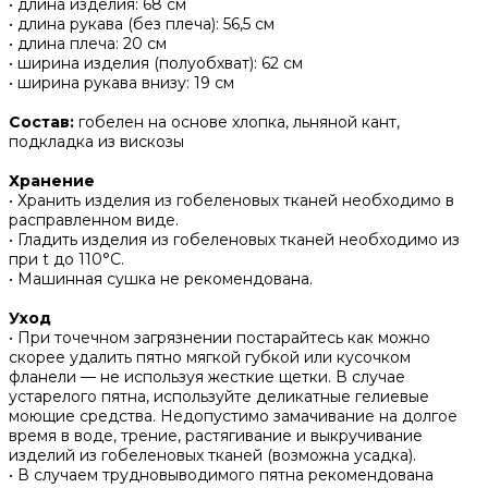
• длина изделия: 68 см
• длина рукава (без плеча): 56,5 см
• длина плеча: 20 см
• ширина изделия (полуобхват): 62 см
• ширина рукава внизу: 19 см
Состав:
гобелен на основе хлопка, льняной кант,
подкладка из вискозы
Хранение
• Хранить изделия из гобеленовых тканей необходимо в
расправленном виде.
• ‌Гладить изделия из гобеленовых тканей необходимо из
при t до 110°С.
• ‌Машинная сушка не рекомендована.
Уход
• При точечном загрязнении постарайтесь как можно
скорее удалить пятно мягкой губкой или кусочком
фланели — не используя жесткие щетки. В случае
устарелого пятна, используйте деликатные гелиевые
моющие средства. Недопустимо замачивание на долгое
время в воде, трение, растягивание и выкручивание
изделий из гобеленовых тканей (возможна усадка).
• В случаем трудновыводимого пятна рекомендована