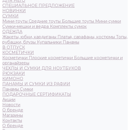
ДЛЯ НЕГО
СПЕЦИАЛЬНОЕ ПРЕДЛОЖЕНИЕ
НОВИНКИ
СУМКИ
Мини-тоуты
Средние тоуты
Большие тоуты
Мини-сумки
Сумки-мешки и ведра
Комплекты сумок
ОДЕЖДА
Жакеты, юбки, кардиганы
Платья, сарафаны, костюмы
Топы,
рубашки, блузы
Купальники
Панамы
В ОТПУСК
КОСМЕТИЧКИ
Косметички
Плоские косметички
Большие косметички и
органайзеры
ЧЕХЛЫ И СУМКИ ДЛЯ НОУТБУКОВ
РЮКЗАКИ
КИМОНО
ПАНАМЫ И СУМКИ ИЗ РАФИИ
Панамы
Сумки
ПОДАРОЧНЫЕ СЕРТИФИКАТЫ
Акции
Новости
О бренде
Магазины
Контакты
О бренде