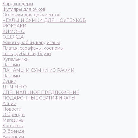
Кардхолдеры
Футляры для очков
Обложки для документов
ЧЕХЛЫ И СУМКИ ДЛЯ НОУТБУКОВ
РЮКЗАКИ
КИМОНО
ОДЕЖДА
Жакеты, юбки, кардиганы
Платья, сарафаны, костюмы
Топы, рубашки, блузы
Купальники
Панамы
ПАНАМЫ И СУМКИ ИЗ РАФИИ
Панамы
Сумки
ДЛЯ НЕГО
СПЕЦИАЛЬНОЕ ПРЕДЛОЖЕНИЕ
ПОДАРОЧНЫЕ СЕРТИФИКАТЫ
Акции
Новости
О бренде
Магазины
Контакты
О бренде
Вакансии